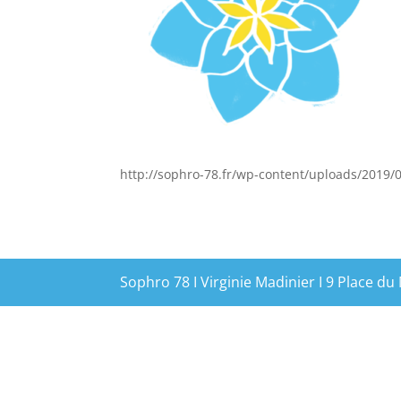
http://sophro-78.fr/wp-content/uploads/2019
Sophro 78 I Virginie Madinier I 9 Place du