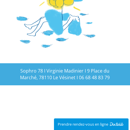
Sophro 78 I Virginie Madinier I 9 Place du
Marché, 78110 Le Vésinet I 06 68 48 83 79
Prendre rendez-vous en ligne