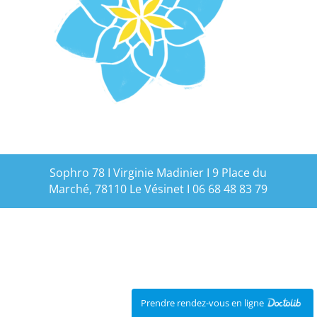
Sophro 78 I Virginie Madinier I 9 Place du
Marché, 78110 Le Vésinet I 06 68 48 83 79
Prendre rendez-vous en ligne